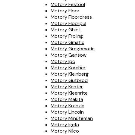
Motory Festool
Motory Floor
Motory Floordress
Motory Floorpul
Motory Ghibli
Motory Froling
Motory Gmatic
Motory Gregomatic
Motory Gansow
Motory Ipc
Motory Karcher
Motory Kleinberg
Motory Gutbrod
Motory Kenter
Motory Kleenrite
Motory Makita
Motory Kranzle
Motory Lincoln
Motory Minuteman
Motory Igefa
Motory Nilco