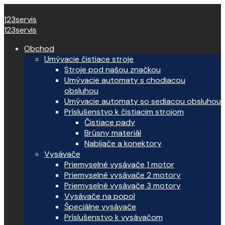
123servis
123servis
Obchod
Umývacie čistiace stroje
Stroje pod našou značkou
Umývacie automaty s chodiacou
obsluhou
Umývacie automaty so sediacou obsluhou
Príslušenstvo k čistiacim strojom
Čistiace pady
Brúsny materiál
Nabíjače a konektory
Vysávače
Priemyselné vysávače 1 motor
Priemyselné vysávače 2 motory
Priemyselné vysávače 3 motory
Vysávače na popol
Špeciálne vysávače
Príslušenstvo k vysávačom