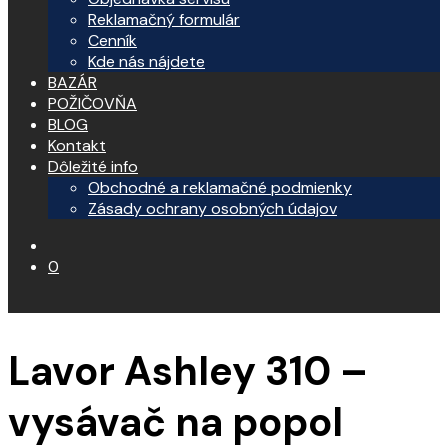
Reklamačný formulár
Cenník
Kde nás nájdete
BAZÁR
POŽIČOVŇA
BLOG
Kontakt
Dôležité info
Obchodné a reklamačné podmienky
Zásady ochrany osobných údajov
0
Lavor Ashley 310 –
vysávač na popol