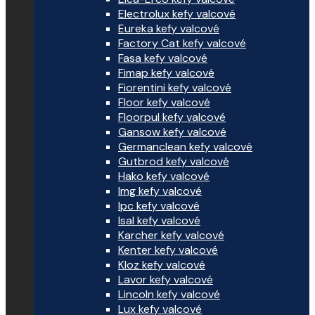
Electrolux kefy valcové
Eureka kefy valcové
Factory Cat kefy valcové
Fasa kefy valcové
Fimap kefy valcové
Fiorentini kefy valcové
Floor kefy valcové
Floorpul kefy valcové
Gansow kefy valcové
Germanclean kefy valcové
Gutbrod kefy valcové
Hako kefy valcové
Img kefy valcové
Ipc kefy valcové
Isal kefy valcové
Karcher kefy valcové
Kenter kefy valcové
Kloz kefy valcové
Lavor kefy valcové
Lincoln kefy valcové
Lux kefy valcové