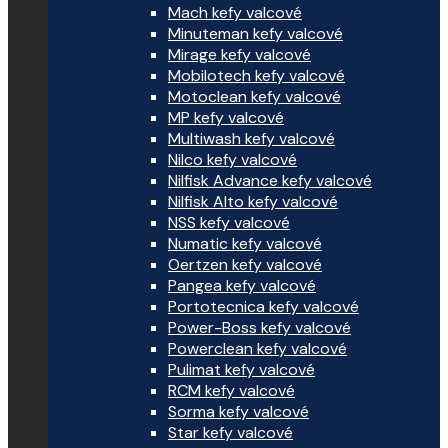
Mach kefy valcové
Minuteman kefy valcové
Mirage kefy valcové
Mobilotech kefy valcové
Motoclean kefy valcové
MP kefy valcové
Multiwash kefy valcové
Nilco kefy valcové
Nilfisk Advance kefy valcové
Nilfisk Alto kefy valcové
NSS kefy valcové
Numatic kefy valcové
Oertzen kefy valcové
Pangea kefy valcové
Portotecnica kefy valcové
Power-Boss kefy valcové
Powerclean kefy valcové
Pulimat kefy valcové
RCM kefy valcové
Sorma kefy valcové
Star kefy valcové