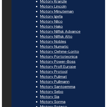
Motory Kranzle
Motory Lincoln
Motory Minuteman
Motory Igefa
Motory Nilco
Motory Hako
Motory Nilfisk Advance
Motory Nilfisk Alto
Motory Nobles
Motory Numatic
Motory Oehme-Lorito
Motory Portotecnica
Motory Power-Boss
Motory Profi Europe
Motory Protool
Motory Pulimat
Motory Pullmann
Motory Santoemma
Motory Sebo
Motory Sia
Motory Sorma
Motory Soteco