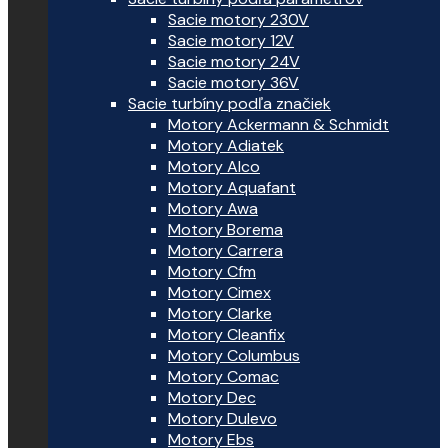
Sacie motory 230V
Sacie motory 12V
Sacie motory 24V
Sacie motory 36V
Sacie turbíny podľa značiek
Motory Ackermann & Schmidt
Motory Adiatek
Motory Alco
Motory Aquafant
Motory Awa
Motory Borema
Motory Carrera
Motory Cfm
Motory Cimex
Motory Clarke
Motory Cleanfix
Motory Columbus
Motory Comac
Motory Dec
Motory Dulevo
Motory Ebs