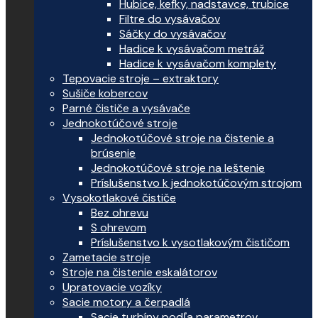
Hubice, kefky, nadstavce, trubice
Filtre do vysávačov
Sáčky do vysávačov
Hadice k vysávačom metráž
Hadice k vysávačom komplety
Tepovacie stroje – extraktory
Sušiče kobercov
Parné čističe a vysávače
Jednokotúčové stroje
Jednokotúčové stroje na čistenie a
brúsenie
Jednokotúčové stroje na leštenie
Príslušenstvo k jednokotúčovým strojom
Vysokotlakové čističe
Bez ohrevu
S ohrevom
Príslušenstvo k vysotlakovým čističom
Zametacie stroje
Stroje na čistenie eskalátorov
Upratovacie vozíky
Sacie motory a čerpadlá
Sacie turbíny podľa parametrov