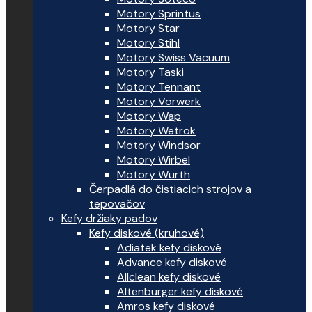
Motory Sprintus
Motory Star
Motory Stihl
Motory Swiss Vacuum
Motory Taski
Motory Tennant
Motory Vorwerk
Motory Wap
Motory Wetrok
Motory Windsor
Motory Wirbel
Motory Wurth
Čerpadlá do čistiacich strojov a
tepovačov
Kefy držiaky padov
Kefy diskové (kruhové)
Adiatek kefy diskové
Advance kefy diskové
Allclean kefy diskové
Altenburger kefy diskové
Amros kefy diskové