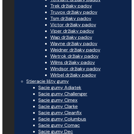
Trek držiaky padov
Truvox držiaky padov
Tsm držiaky padov
Victor držiaky padov
Viper držiaky padov
Wap držiaky padov
Wayne držiaky padov
Weidner držiaky padov
Wetrok držiaky padov
Wilms držiaky padov
Windsor držiaky padov
Wirbel držiaky padov
Stieracie lišty gumy
Sacie gumy Adiatek
Sacie gumy Challenger
Sacie gumy Cimex
Sacie gumy Clarke
Sacie gumy Cleanfix
Sacie gumy Columbus
Sacie gumy Comac
Sacie gumy Dec