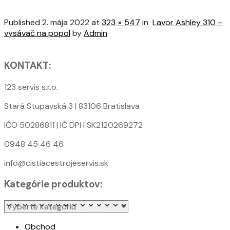
Published
2. mája 2022
at
323 × 547
in
Lavor Ashley 310 –
vysávač na popol
by
Admin
KONTAKT:
123 servis s.r.o.
Stará Stupavská 3 | 83106 Bratislava
IČO 50286811 | IČ DPH SK2120269272
0948 45 46 46
info@cistiacestrojeservis.sk
Kategórie produktov:
Obchod