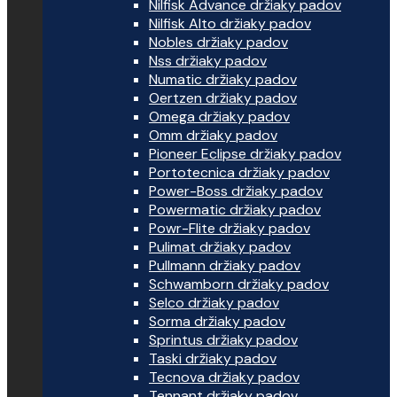
Nilfisk Advance držiaky padov
Nilfisk Alto držiaky padov
Nobles držiaky padov
Nss držiaky padov
Numatic držiaky padov
Oertzen držiaky padov
Omega držiaky padov
Omm držiaky padov
Pioneer Eclipse držiaky padov
Portotecnica držiaky padov
Power-Boss držiaky padov
Powermatic držiaky padov
Powr-Flite držiaky padov
Pulimat držiaky padov
Pullmann držiaky padov
Schwamborn držiaky padov
Selco držiaky padov
Sorma držiaky padov
Sprintus držiaky padov
Taski držiaky padov
Tecnova držiaky padov
Tennant držiaky padov