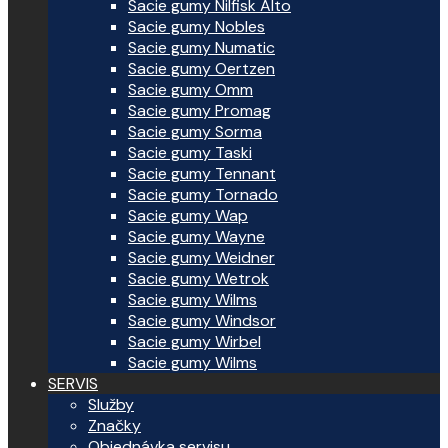
Sacie gumy Nilfisk Alto
Sacie gumy Nobles
Sacie gumy Numatic
Sacie gumy Oertzen
Sacie gumy Omm
Sacie gumy Promag
Sacie gumy Sorma
Sacie gumy Taski
Sacie gumy Tennant
Sacie gumy Tornado
Sacie gumy Wap
Sacie gumy Wayne
Sacie gumy Weidner
Sacie gumy Wetrok
Sacie gumy Wilms
Sacie gumy Windsor
Sacie gumy Wirbel
Sacie gumy Wilms
SERVIS
Služby
Značky
Objednávka servisu