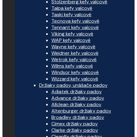
Stolzenberg kefy valcové
Talpa kefy valcové
Taski kefy valcové
Tecnova kefy valcové
Tennant kefy valcové
Viking kefy valcové
WAP kefy valcové
Wayne kefy valcové
Weidner kefy valcové
Wetrok kefy valcové
Wilms kefy valcové
Windsor kefy valcové
Wizzard kefy valcové
Držiaky padov, unášače padov
Adiatek držiaky padov
Advance držiaky padov
Allclean držiaky padov
Altenburger držiaky padov
Broadley držiaky padov
Cimex držiaky padov
Clarke držiaky padov
Cleanfix držiaky padov