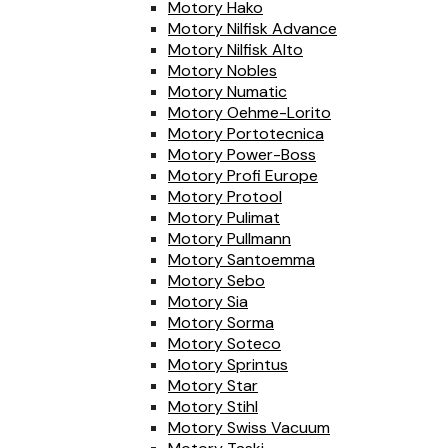
Motory Hako
Motory Nilfisk Advance
Motory Nilfisk Alto
Motory Nobles
Motory Numatic
Motory Oehme-Lorito
Motory Portotecnica
Motory Power-Boss
Motory Profi Europe
Motory Protool
Motory Pulimat
Motory Pullmann
Motory Santoemma
Motory Sebo
Motory Sia
Motory Sorma
Motory Soteco
Motory Sprintus
Motory Star
Motory Stihl
Motory Swiss Vacuum