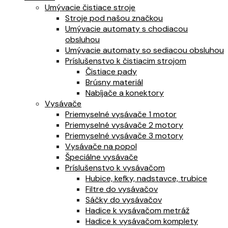
Umývacie čistiace stroje
Stroje pod našou značkou
Umývacie automaty s chodiacou
obsluhou
Umývacie automaty so sediacou obsluhou
Príslušenstvo k čistiacim strojom
Čistiace pady
Brúsny materiál
Nabíjače a konektory
Vysávače
Priemyselné vysávače 1 motor
Priemyselné vysávače 2 motory
Priemyselné vysávače 3 motory
Vysávače na popol
Špeciálne vysávače
Príslušenstvo k vysávačom
Hubice, kefky, nadstavce, trubice
Filtre do vysávačov
Sáčky do vysávačov
Hadice k vysávačom metráž
Hadice k vysávačom komplety