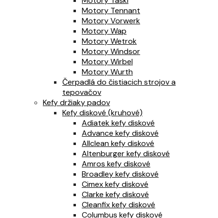
Motory Taski
Motory Tennant
Motory Vorwerk
Motory Wap
Motory Wetrok
Motory Windsor
Motory Wirbel
Motory Wurth
Čerpadlá do čistiacich strojov a
tepovačov
Kefy držiaky padov
Kefy diskové (kruhové)
Adiatek kefy diskové
Advance kefy diskové
Allclean kefy diskové
Altenburger kefy diskové
Amros kefy diskové
Broadley kefy diskové
Cimex kefy diskové
Clarke kefy diskové
Cleanfix kefy diskové
Columbus kefy diskové