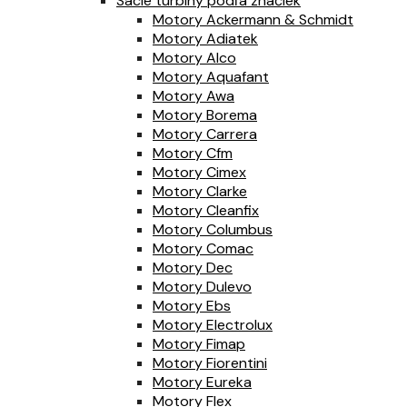
Sacie turbíny podľa značiek
Motory Ackermann & Schmidt
Motory Adiatek
Motory Alco
Motory Aquafant
Motory Awa
Motory Borema
Motory Carrera
Motory Cfm
Motory Cimex
Motory Clarke
Motory Cleanfix
Motory Columbus
Motory Comac
Motory Dec
Motory Dulevo
Motory Ebs
Motory Electrolux
Motory Fimap
Motory Fiorentini
Motory Eureka
Motory Flex