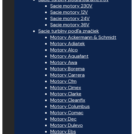
Sacie motory 230V
Sacie motory 12V
Sacie motory 24V
Sacie motory 36V
Sacie turbíny podľa značiek
Motory Ackermann & Schmidt
Motory Adiatek
Motory Alco
Motory Aquafant
Motory Awa
Motory Borema
Motory Carrera
Motory Cfm
Motory Cimex
Motory Clarke
Motory Cleanfix
Motory Columbus
Motory Comac
Motory Dec
Motory Dulevo
Motory Ebs