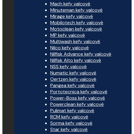
Mach kefy valcové
Minuteman kefy valcové
Mirage kefy valcové
Mobilotech kefy valcové
Motoclean kefy valcové
MP kefy valcové
Multiwash kefy valcové
Nilco kefy valcové
Nilfisk Advance kefy valcové
Nilfisk Alto kefy valcové
NSS kefy valcové
Numatic kefy valcové
Oertzen kefy valcové
Pangea kefy valcové
Portotecnica kefy valcové
Power-Boss kefy valcové
Powerclean kefy valcové
Pulimat kefy valcové
RCM kefy valcové
Sorma kefy valcové
Star kefy valcové