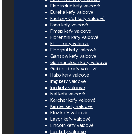
Electrolux kefy valcové
Eureka kefy valcové
Factory Cat kefy valcové
Fasa kefy valcové
Fimap kefy valcové
Fiorentini kefy valcové
Floor kefy valcové
Floorpul kefy valcové
Gansow kefy valcové
Germanclean kefy valcové
Gutbrod kefy valcové
Hako kefy valcové
Img kefy valcové
Ipc kefy valcové
Isal kefy valcové
Karcher kefy valcové
Kenter kefy valcové
Kloz kefy valcové
Lavor kefy valcové
Lincoln kefy valcové
Lux kefy valcové