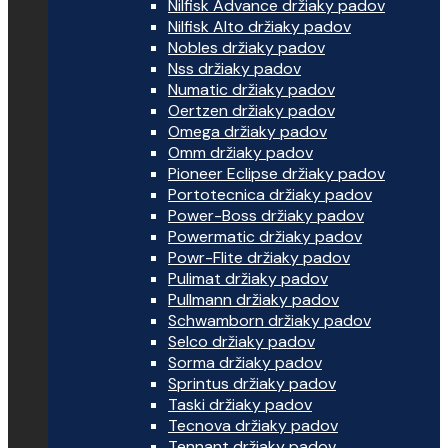
Nilfisk Advance držiaky padov
Nilfisk Alto držiaky padov
Nobles držiaky padov
Nss držiaky padov
Numatic držiaky padov
Oertzen držiaky padov
Omega držiaky padov
Omm držiaky padov
Pioneer Eclipse držiaky padov
Portotecnica držiaky padov
Power-Boss držiaky padov
Powermatic držiaky padov
Powr-Flite držiaky padov
Pulimat držiaky padov
Pullmann držiaky padov
Schwamborn držiaky padov
Selco držiaky padov
Sorma držiaky padov
Sprintus držiaky padov
Taski držiaky padov
Tecnova držiaky padov
Tennant držiaky padov