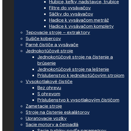
Hubice, kefky, nadstavce, trubice
Filtre do vysávačov
Sáčky do vysávačov
Hadice k vysávačom metráž
Hadice k vysávačom komplety
Tepovacie stroje – extraktory
Sušiče kobercov
Parné čističe a vysávače
Jednokotúčové stroje
Jednokotúčové stroje na čistenie a
brúsenie
Jednokotúčové stroje na leštenie
Príslušenstvo k jednokotúčovým strojom
Vysokotlakové čističe
Bez ohrevu
S ohrevom
Príslušenstvo k vysotlakovým čističom
Zametacie stroje
Stroje na čistenie eskalátorov
Upratovacie vozíky
Sacie motory a čerpadlá
Sacie turbíny podľa parametrov