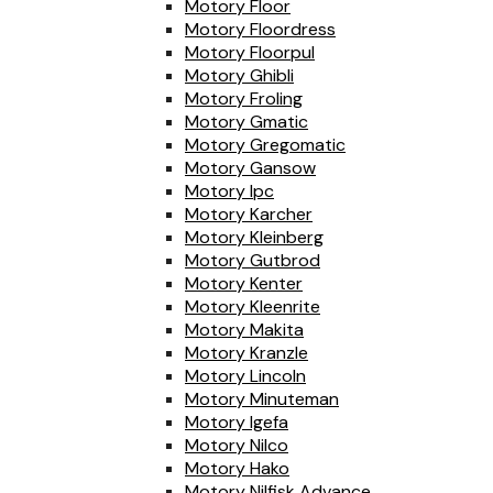
Motory Floor
Motory Floordress
Motory Floorpul
Motory Ghibli
Motory Froling
Motory Gmatic
Motory Gregomatic
Motory Gansow
Motory Ipc
Motory Karcher
Motory Kleinberg
Motory Gutbrod
Motory Kenter
Motory Kleenrite
Motory Makita
Motory Kranzle
Motory Lincoln
Motory Minuteman
Motory Igefa
Motory Nilco
Motory Hako
Motory Nilfisk Advance