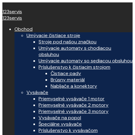
123servis
123servis
Obchod
Umývacie čistiace stroje
Stroje pod našou značkou
Umývacie automaty s chodiacou
obsluhou
Umývacie automaty so sediacou obsluhou
Príslušenstvo k čistiacim strojom
Čistiace pady
Brúsny materiál
Nabíjače a konektory
Vysávače
Priemyselné vysávače 1 motor
Priemyselné vysávače 2 motory
Priemyselné vysávače 3 motory
Vysávače na popol
Špeciálne vysávače
Príslušenstvo k vysávačom