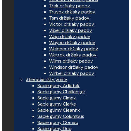
Trek držiaky padov
Truvox držiaky padov
Tsm držiaky padov
Victor držiaky padov
Viper držiaky padov
Wap držiaky padov
Wayne držiaky padov
Weidner držiaky padov
Wetrok držiaky padov
Wilms držiaky padov
Windsor držiaky padov
Wirbel držiaky padov
Stieracie lišty gumy
Sacie gumy Adiatek
Sacie gumy Challenger
Sacie gumy Cimex
Sacie gumy Clarke
Sacie gumy Cleanfix
Sacie gumy Columbus
Sacie gumy Comac
Sacie gumy Dec