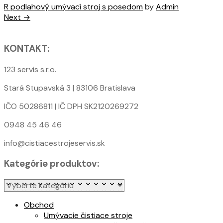
R podlahový umývací stroj s posedom
by
Admin
Next →
KONTAKT:
123 servis s.r.o.
Stará Stupavská 3 | 83106 Bratislava
IČO 50286811 | IČ DPH SK2120269272
0948 45 46 46
info@cistiacestrojeservis.sk
Kategórie produktov:
Obchod
Umývacie čistiace stroje