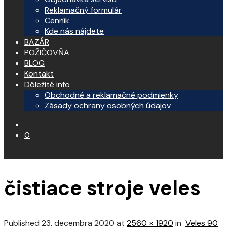
Reklamačný formulár
Cenník
Kde nás nájdete
BAZÁR
POŽIČOVŇA
BLOG
Kontakt
Dôležité info
Obchodné a reklamačné podmienky
Zásady ochrany osobných údajov
0
čistiace stroje veles
Published
23. decembra 2020
at
2560 × 1920
in
Veles 90