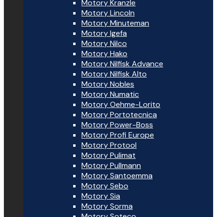
Motory Kranzle
Motory Lincoln
Motory Minuteman
Motory Igefa
Motory Nilco
Motory Hako
Motory Nilfisk Advance
Motory Nilfisk Alto
Motory Nobles
Motory Numatic
Motory Oehme-Lorito
Motory Portotecnica
Motory Power-Boss
Motory Profi Europe
Motory Protool
Motory Pulimat
Motory Pullmann
Motory Santoemma
Motory Sebo
Motory Sia
Motory Sorma
Motory Soteco