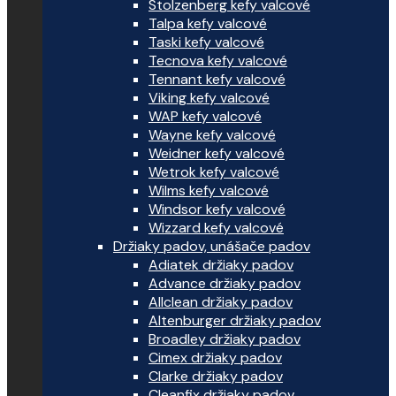
Stolzenberg kefy valcové
Talpa kefy valcové
Taski kefy valcové
Tecnova kefy valcové
Tennant kefy valcové
Viking kefy valcové
WAP kefy valcové
Wayne kefy valcové
Weidner kefy valcové
Wetrok kefy valcové
Wilms kefy valcové
Windsor kefy valcové
Wizzard kefy valcové
Držiaky padov, unášače padov
Adiatek držiaky padov
Advance držiaky padov
Allclean držiaky padov
Altenburger držiaky padov
Broadley držiaky padov
Cimex držiaky padov
Clarke držiaky padov
Cleanfix držiaky padov