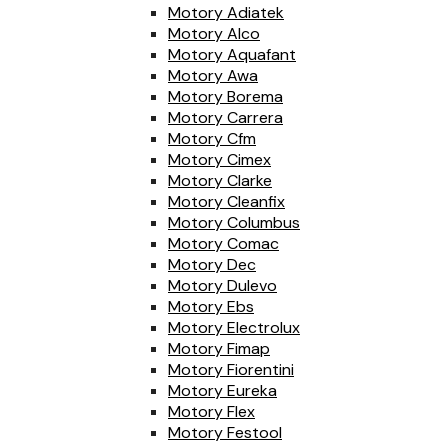
Motory Adiatek
Motory Alco
Motory Aquafant
Motory Awa
Motory Borema
Motory Carrera
Motory Cfm
Motory Cimex
Motory Clarke
Motory Cleanfix
Motory Columbus
Motory Comac
Motory Dec
Motory Dulevo
Motory Ebs
Motory Electrolux
Motory Fimap
Motory Fiorentini
Motory Eureka
Motory Flex
Motory Festool