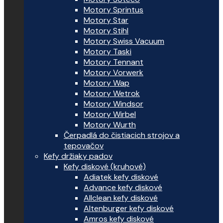
Motory Sprintus
Motory Star
Motory Stihl
Motory Swiss Vacuum
Motory Taski
Motory Tennant
Motory Vorwerk
Motory Wap
Motory Wetrok
Motory Windsor
Motory Wirbel
Motory Wurth
Čerpadlá do čistiacich strojov a
tepovačov
Kefy držiaky padov
Kefy diskové (kruhové)
Adiatek kefy diskové
Advance kefy diskové
Allclean kefy diskové
Altenburger kefy diskové
Amros kefy diskové