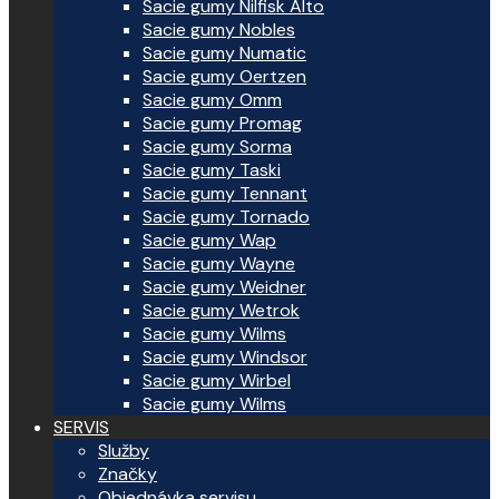
Sacie gumy Nilfisk Alto
Sacie gumy Nobles
Sacie gumy Numatic
Sacie gumy Oertzen
Sacie gumy Omm
Sacie gumy Promag
Sacie gumy Sorma
Sacie gumy Taski
Sacie gumy Tennant
Sacie gumy Tornado
Sacie gumy Wap
Sacie gumy Wayne
Sacie gumy Weidner
Sacie gumy Wetrok
Sacie gumy Wilms
Sacie gumy Windsor
Sacie gumy Wirbel
Sacie gumy Wilms
SERVIS
Služby
Značky
Objednávka servisu