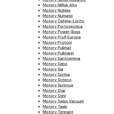
Motory Nilfisk Alto
Motory Nobles
Motory Numatic
Motory Oehme-Lorito
Motory Portotecnica
Motory Power-Boss
Motory Profi Europe
Motory Protool
Motory Pulimat
Motory Pullmann
Motory Santoemma
Motory Sebo
Motory Sia
Motory Sorma
Motory Soteco
Motory Sprintus
Motory Star
Motory Stihl
Motory Swiss Vacuum
Motory Taski
Motory Tennant