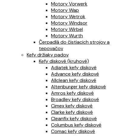
Motory Vorwerk
Motory Wap
Motory Wetrok
Motory Windsor
Motory Wirbel
Motory Wurth
Čerpadlá do čistiacich strojov a
tepovačov
Kefy držiaky padov
Kefy diskové (kruhové)
Adiatek kefy diskové
Advance kefy diskové
Allclean kefy diskové
Altenburger kefy diskové
Amros kefy diskové
Broadley kefy diskové
Cimex kefy diskové
Clarke kefy diskové
Cleanfix kefy diskové
Columbus kefy diskové
Comac kefy diskové