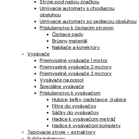
Stroje pod našou značkou
Umývacie automaty s chodiacou
obsluhou
Umývacie automaty so sediacou obsluhou
Príslušenstvo k čistiacim strojom
Čistiace pady
Brúsny materiál
Nabíjače a konektory
Vysávače
Priemyselné vysávače 1 motor
Priemyselné vysávače 2 motory
Priemyselné vysávače 3 motory
Vysávače na popol
Špeciálne vysávače
Príslušenstvo k vysávačom
Hubice, kefky, nadstavce, trubice
Filtre do vysávačov
Sáčky do vysávačov
Hadice k vysávačom metráž
Hadice k vysávačom komplety
Tepovacie stroje – extraktory
Sušiče kobercov