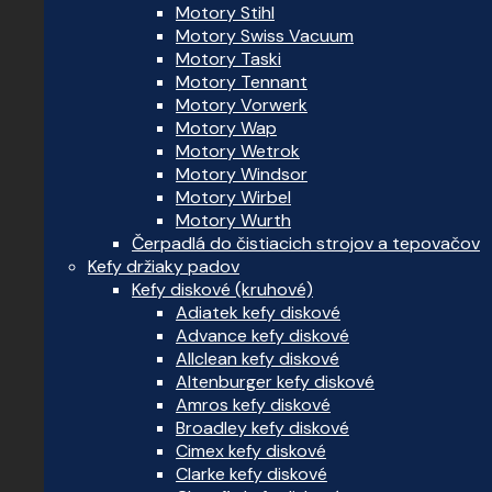
Motory Stihl
Motory Swiss Vacuum
Motory Taski
Motory Tennant
Motory Vorwerk
Motory Wap
Motory Wetrok
Motory Windsor
Motory Wirbel
Motory Wurth
Čerpadlá do čistiacich strojov a tepovačov
Kefy držiaky padov
Kefy diskové (kruhové)
Adiatek kefy diskové
Advance kefy diskové
Allclean kefy diskové
Altenburger kefy diskové
Amros kefy diskové
Broadley kefy diskové
Cimex kefy diskové
Clarke kefy diskové