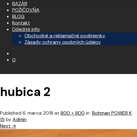
BAZÁR
POŽIČOVŇA
BLOG
Kontakt
Dôležité info
Obchodné a reklamačné podmienky
Zásady ochrany osobných údajov
0
hubica 2
Published
6. marca 2018
at
800 × 800
in
Bohman POWER K
15
by
Admin
Next →