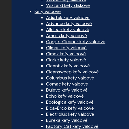
Wizzard kefy diskové
Kefy valcové
Adiatek kefy valcové
Advance kefy valcové
Allclean kefy valcové
Amros kefy valcové
Carpet Cleaner kefy valcové
Cilmas kefy valcové
Cimex kefy valcové
Clarke kefy valcové
Cleanfix kefy valcové
Cleansweep kefy valcové
Columbus kefy valcové
Comac kefy valcové
Dulevo kefy valcové
Echo kefy valcové
Ecologica kefy valcové
Elca-Erco kefy valcové
Electrolux kefy valcové
Eureka kefy valcové
Factory Cat kefy valcové