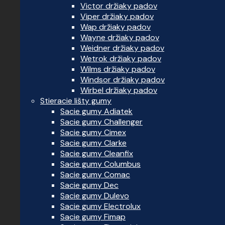
Victor držiaky padov
Viper držiaky padov
Wap držiaky padov
Wayne držiaky padov
Weidner držiaky padov
Wetrok držiaky padov
Wilms držiaky padov
Windsor držiaky padov
Wirbel držiaky padov
Stieracie lišty gumy
Sacie gumy Adiatek
Sacie gumy Challenger
Sacie gumy Cimex
Sacie gumy Clarke
Sacie gumy Cleanfix
Sacie gumy Columbus
Sacie gumy Comac
Sacie gumy Dec
Sacie gumy Dulevo
Sacie gumy Electrolux
Sacie gumy Fimap