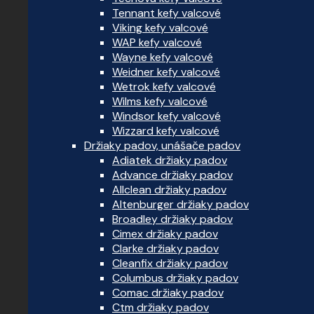
Tennant kefy valcové
Viking kefy valcové
WAP kefy valcové
Wayne kefy valcové
Weidner kefy valcové
Wetrok kefy valcové
Wilms kefy valcové
Windsor kefy valcové
Wizzard kefy valcové
Držiaky padov, unášače padov
Adiatek držiaky padov
Advance držiaky padov
Allclean držiaky padov
Altenburger držiaky padov
Broadley držiaky padov
Cimex držiaky padov
Clarke držiaky padov
Cleanfix držiaky padov
Columbus držiaky padov
Comac držiaky padov
Ctm držiaky padov