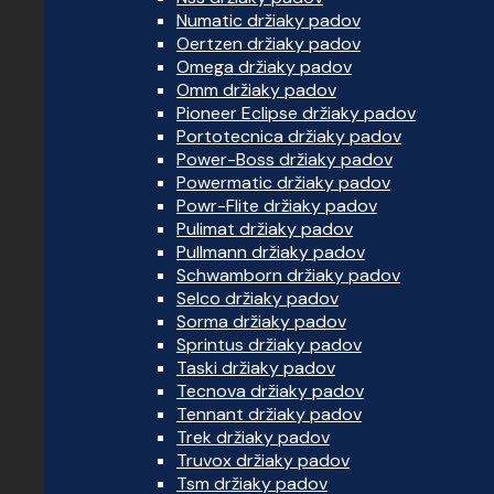
Numatic držiaky padov
Oertzen držiaky padov
Omega držiaky padov
Omm držiaky padov
Pioneer Eclipse držiaky padov
Portotecnica držiaky padov
Power-Boss držiaky padov
Powermatic držiaky padov
Powr-Flite držiaky padov
Pulimat držiaky padov
Pullmann držiaky padov
Schwamborn držiaky padov
Selco držiaky padov
Sorma držiaky padov
Sprintus držiaky padov
Taski držiaky padov
Tecnova držiaky padov
Tennant držiaky padov
Trek držiaky padov
Truvox držiaky padov
Tsm držiaky padov