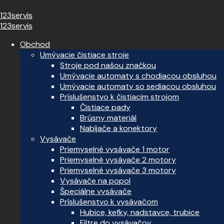
123servis
123servis
Obchod
Umývacie čistiace stroje
Stroje pod našou značkou
Umývacie automaty s chodiacou obsluhou
Umývacie automaty so sediacou obsluhou
Príslušenstvo k čistiacim strojom
Čistiace pady
Brúsny materiál
Nabíjače a konektory
Vysávače
Priemyselné vysávače 1 motor
Priemyselné vysávače 2 motory
Priemyselné vysávače 3 motory
Vysávače na popol
Špeciálne vysávače
Príslušenstvo k vysávačom
Hubice, kefky, nadstavce, trubice
Filtre do vysávačov