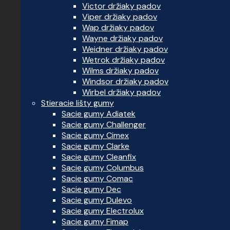
Victor držiaky padov
Viper držiaky padov
Wap držiaky padov
Wayne držiaky padov
Weidner držiaky padov
Wetrok držiaky padov
Wilms držiaky padov
Windsor držiaky padov
Wirbel držiaky padov
Stieracie lišty gumy
Sacie gumy Adiatek
Sacie gumy Challenger
Sacie gumy Cimex
Sacie gumy Clarke
Sacie gumy Cleanfix
Sacie gumy Columbus
Sacie gumy Comac
Sacie gumy Dec
Sacie gumy Dulevo
Sacie gumy Electrolux
Sacie gumy Fimap