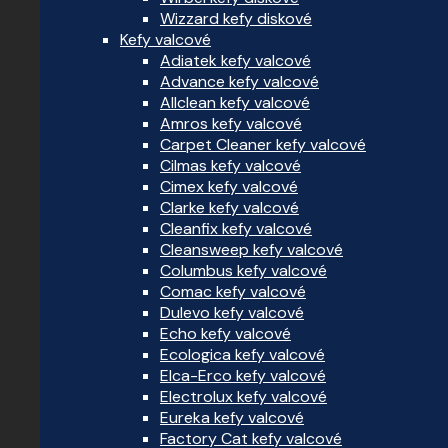
Wizzard kefy diskové
Kefy valcové
Adiatek kefy valcové
Advance kefy valcové
Allclean kefy valcové
Amros kefy valcové
Carpet Cleaner kefy valcové
Cilmas kefy valcové
Cimex kefy valcové
Clarke kefy valcové
Cleanfix kefy valcové
Cleansweep kefy valcové
Columbus kefy valcové
Comac kefy valcové
Dulevo kefy valcové
Echo kefy valcové
Ecologica kefy valcové
Elca-Erco kefy valcové
Electrolux kefy valcové
Eureka kefy valcové
Factory Cat kefy valcové