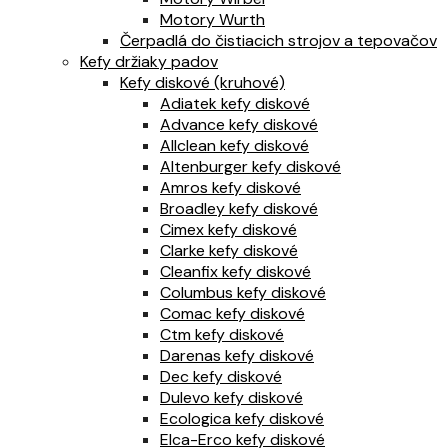
Motory Wurth
Čerpadlá do čistiacich strojov a tepovačov
Kefy držiaky padov
Kefy diskové (kruhové)
Adiatek kefy diskové
Advance kefy diskové
Allclean kefy diskové
Altenburger kefy diskové
Amros kefy diskové
Broadley kefy diskové
Cimex kefy diskové
Clarke kefy diskové
Cleanfix kefy diskové
Columbus kefy diskové
Comac kefy diskové
Ctm kefy diskové
Darenas kefy diskové
Dec kefy diskové
Dulevo kefy diskové
Ecologica kefy diskové
Elca-Erco kefy diskové