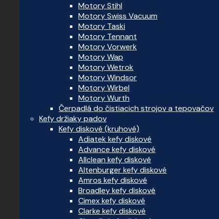
Motory Stihl
Motory Swiss Vacuum
Motory Taski
Motory Tennant
Motory Vorwerk
Motory Wap
Motory Wetrok
Motory Windsor
Motory Wirbel
Motory Wurth
Čerpadlá do čistiacich strojov a tepovačov
Kefy držiaky padov
Kefy diskové (kruhové)
Adiatek kefy diskové
Advance kefy diskové
Allclean kefy diskové
Altenburger kefy diskové
Amros kefy diskové
Broadley kefy diskové
Cimex kefy diskové
Clarke kefy diskové