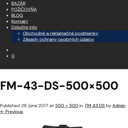
BAZÁR
POŽIČOVŇA
BLOG
Kontakt
Dôležité info
Obchodné a reklamačné podmienky
Zásady ochrany osobných údajov
0
FM-43-DS-500×500
Published
29. júna 2017
at
500 × 500
in
FM 43 DS
by
Admin
← Previous