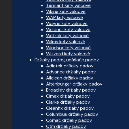
Tennant kefy valcové
Viking kefy valcové
WAP kefy valcové
Wayne kefy valcové
Weidner kefy valcové
Wetrok kefy valcové
Wilms kefy valcové
Windsor kefy valcové
Wizzard kefy valcové
Držiaky padov, unášače padov
Adiatek držiaky padov
Advance držiaky padov
Allclean držiaky padov
Altenburger držiaky padov
Broadley držiaky padov
Cimex držiaky padov
Clarke držiaky padov
Cleanfix držiaky padov
Columbus držiaky padov
Comac držiaky padov
Ctm držiaky padov