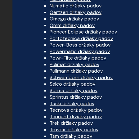
Numatic držiaky padov
Oertzen držiaky padov
Omega držiaky padov
Omm držiaky padov
Pioneer Eclipse držiaky padov
Portotecnica držiaky padov
Power-Boss držiaky padov
Powermatic držiaky padov
Powr-Flite držiaky padov
Pulimat držiaky padov
Pullmann držiaky padov
Schwamborn držiaky padov
Selco držiaky padov
Sorma držiaky padov
Sprintus držiaky padov
Taski držiaky padov
Tecnova držiaky padov
Tennant držiaky padov
Trek držiaky padov
Truvox držiaky padov
Tsm držiaky padov