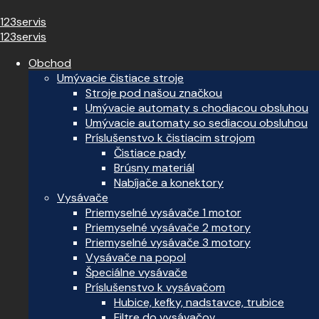
123servis
123servis
Obchod
Umývacie čistiace stroje
Stroje pod našou značkou
Umývacie automaty s chodiacou obsluhou
Umývacie automaty so sediacou obsluhou
Príslušenstvo k čistiacim strojom
Čistiace pady
Brúsny materiál
Nabíjače a konektory
Vysávače
Priemyselné vysávače 1 motor
Priemyselné vysávače 2 motory
Priemyselné vysávače 3 motory
Vysávače na popol
Špeciálne vysávače
Príslušenstvo k vysávačom
Hubice, kefky, nadstavce, trubice
Filtre do vysávačov