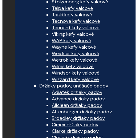
Stolzenberg kefy valcové
Talpa kefy valcové
Taski kefy valcové
Tecnova kefy valcové
Tennant kefy valcové
Viking kefy valcové
WAP kefy valcové
Wayne kefy valcové
Weidner kefy valcové
Wetrok kefy valcové
Wilms kefy valcové
Windsor kefy valcové
Wizzard kefy valcové
Držiaky padov, unášače padov
Adiatek držiaky padov
Advance držiaky padov
Allclean držiaky padov
Altenburger držiaky padov
Broadley držiaky padov
Cimex držiaky padov
Clarke držiaky padov
Cleanfix držiaky padov