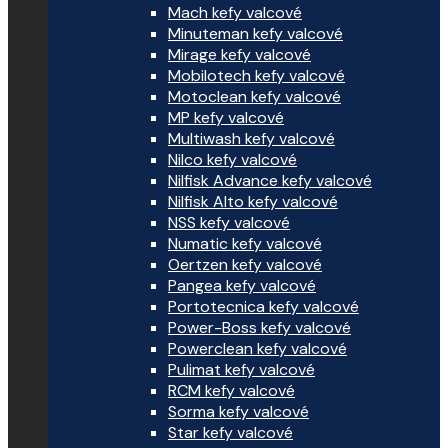
Mach kefy valcové
Minuteman kefy valcové
Mirage kefy valcové
Mobilotech kefy valcové
Motoclean kefy valcové
MP kefy valcové
Multiwash kefy valcové
Nilco kefy valcové
Nilfisk Advance kefy valcové
Nilfisk Alto kefy valcové
NSS kefy valcové
Numatic kefy valcové
Oertzen kefy valcové
Pangea kefy valcové
Portotecnica kefy valcové
Power-Boss kefy valcové
Powerclean kefy valcové
Pulimat kefy valcové
RCM kefy valcové
Sorma kefy valcové
Star kefy valcové