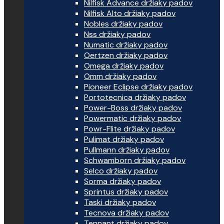
Nilfisk Advance držiaky padov
Nilfisk Alto držiaky padov
Nobles držiaky padov
Nss držiaky padov
Numatic držiaky padov
Oertzen držiaky padov
Omega držiaky padov
Omm držiaky padov
Pioneer Eclipse držiaky padov
Portotecnica držiaky padov
Power-Boss držiaky padov
Powermatic držiaky padov
Powr-Flite držiaky padov
Pulimat držiaky padov
Pullmann držiaky padov
Schwamborn držiaky padov
Selco držiaky padov
Sorma držiaky padov
Sprintus držiaky padov
Taski držiaky padov
Tecnova držiaky padov
Tennant držiaky padov