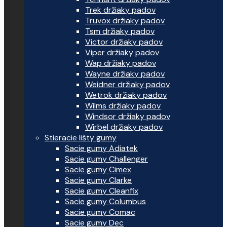
Trek držiaky padov
Truvox držiaky padov
Tsm držiaky padov
Victor držiaky padov
Viper držiaky padov
Wap držiaky padov
Wayne držiaky padov
Weidner držiaky padov
Wetrok držiaky padov
Wilms držiaky padov
Windsor držiaky padov
Wirbel držiaky padov
Stieracie lišty gumy
Sacie gumy Adiatek
Sacie gumy Challenger
Sacie gumy Cimex
Sacie gumy Clarke
Sacie gumy Cleanfix
Sacie gumy Columbus
Sacie gumy Comac
Sacie gumy Dec