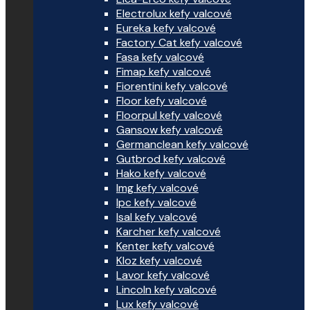
Electrolux kefy valcové
Eureka kefy valcové
Factory Cat kefy valcové
Fasa kefy valcové
Fimap kefy valcové
Fiorentini kefy valcové
Floor kefy valcové
Floorpul kefy valcové
Gansow kefy valcové
Germanclean kefy valcové
Gutbrod kefy valcové
Hako kefy valcové
Img kefy valcové
Ipc kefy valcové
Isal kefy valcové
Karcher kefy valcové
Kenter kefy valcové
Kloz kefy valcové
Lavor kefy valcové
Lincoln kefy valcové
Lux kefy valcové