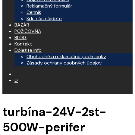
Reklamačný formulár
Cenník
Kde nás nájdete
BAZÁR
POŽIČOVŇA
BLOG
Kontakt
Dôležité info
Obchodné a reklamačné podmienky
Zásady ochrany osobných údajov
0
turbína-24V-2st-
500W-perifer