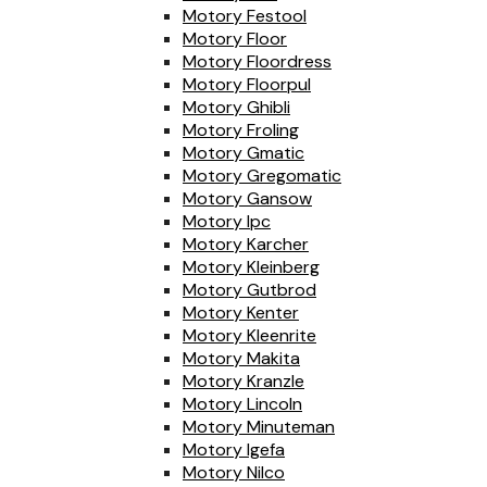
Motory Festool
Motory Floor
Motory Floordress
Motory Floorpul
Motory Ghibli
Motory Froling
Motory Gmatic
Motory Gregomatic
Motory Gansow
Motory Ipc
Motory Karcher
Motory Kleinberg
Motory Gutbrod
Motory Kenter
Motory Kleenrite
Motory Makita
Motory Kranzle
Motory Lincoln
Motory Minuteman
Motory Igefa
Motory Nilco