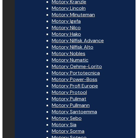
Motory Kranzle
Motory Lincoln
Motory Minuteman
Motory Igefa
Motory Nilco
Motory Hako
Motory Nilfisk Advance
Motory Nilfisk Alto
Motory Nobles
Motory Numatic
Motory Oehme-Lorito
Motory Portotecnica
Motory Power-Boss
Motory Profi Europe
Motory Protool
Motory Pulimat
Motory Pullmann
Motory Santoemma
Motory Sebo
Motory Sia
Motory Sorma
Motory Soteco