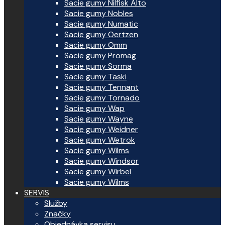
Sacie gumy Nilfisk Alto
Sacie gumy Nobles
Sacie gumy Numatic
Sacie gumy Oertzen
Sacie gumy Omm
Sacie gumy Promag
Sacie gumy Sorma
Sacie gumy Taski
Sacie gumy Tennant
Sacie gumy Tornado
Sacie gumy Wap
Sacie gumy Wayne
Sacie gumy Weidner
Sacie gumy Wetrok
Sacie gumy Wilms
Sacie gumy Windsor
Sacie gumy Wirbel
Sacie gumy Wilms
SERVIS
Služby
Značky
Objednávka servisu