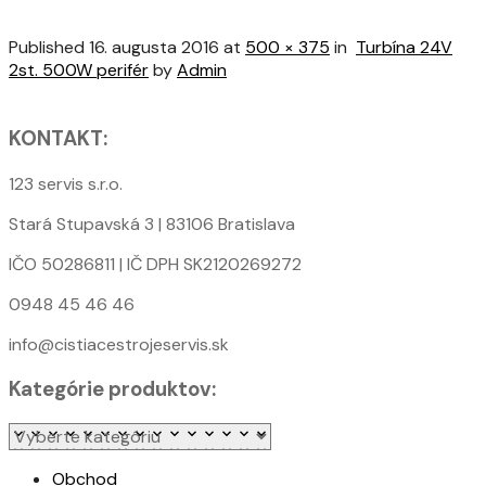
Published
16. augusta 2016
at
500 × 375
in
Turbína 24V
2st. 500W perifér
by
Admin
KONTAKT:
123 servis s.r.o.
Stará Stupavská 3 | 83106 Bratislava
IČO 50286811 | IČ DPH SK2120269272
0948 45 46 46
info@cistiacestrojeservis.sk
Kategórie produktov:
Obchod