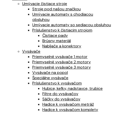
Umývacie čistiace stroje
Stroje pod našou značkou
Umývacie automaty s chodiacou
obsluhou
Umývacie automaty so sediacou obsluhou
Príslušenstvo k čistiacim strojom
Čistiace pady
Brúsny materiál
Nabíjače a konektory
Vysávače
Priemyselné vysávače 1 motor
Priemyselné vysávače 2 motory
Priemyselné vysávače 3 motory
Vysávače na popol
Špeciálne vysávače
Príslušenstvo k vysávačom
Hubice, kefky, nadstavce, trubice
Filtre do vysávačov
Sáčky do vysávačov
Hadice k vysávačom metráž
Hadice k vysávačom komplety