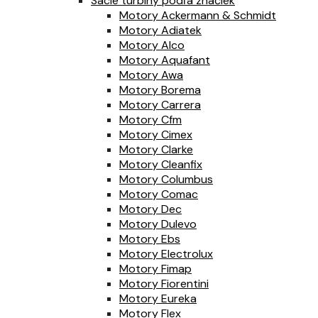
Sacie turbíny podľa značiek
Motory Ackermann & Schmidt
Motory Adiatek
Motory Alco
Motory Aquafant
Motory Awa
Motory Borema
Motory Carrera
Motory Cfm
Motory Cimex
Motory Clarke
Motory Cleanfix
Motory Columbus
Motory Comac
Motory Dec
Motory Dulevo
Motory Ebs
Motory Electrolux
Motory Fimap
Motory Fiorentini
Motory Eureka
Motory Flex