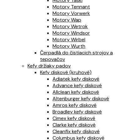
Motory Taski
Motory Tennant
Motory Vorwerk
Motory Wap
Motory Wetrok
Motory Windsor
Motory Wirbel
Motory Wurth
Čerpadlá do čistiacich strojov a
tepovačov
Kefy držiaky padov
Kefy diskové (kruhové)
Adiatek kefy diskové
Advance kefy diskové
Allclean kefy diskové
Altenburger kefy diskové
Amros kefy diskové
Broadley kefy diskové
Cimex kefy diskové
Clarke kefy diskové
Cleanfix kefy diskové
Columbus kefy diskové