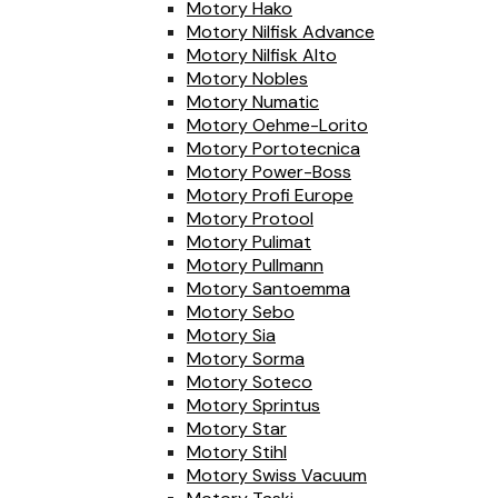
Motory Hako
Motory Nilfisk Advance
Motory Nilfisk Alto
Motory Nobles
Motory Numatic
Motory Oehme-Lorito
Motory Portotecnica
Motory Power-Boss
Motory Profi Europe
Motory Protool
Motory Pulimat
Motory Pullmann
Motory Santoemma
Motory Sebo
Motory Sia
Motory Sorma
Motory Soteco
Motory Sprintus
Motory Star
Motory Stihl
Motory Swiss Vacuum