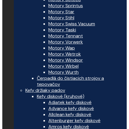
Motory Sprintus
Motory Star
Motory Stihl
Motory Swiss Vacuum
Motory Taski
Motory Tennant
Motory Vorwerk
Motory Wap
Motory Wetrok
Motory Windsor
Motory Wirbel
Motory Wurth
Čerpadlá do čistiacich strojov a
tepovačov
Kefy držiaky padov
Kefy diskové (kruhové)
Adiatek kefy diskové
Advance kefy diskové
Allclean kefy diskové
Altenburger kefy diskové
Amros kefy diskové