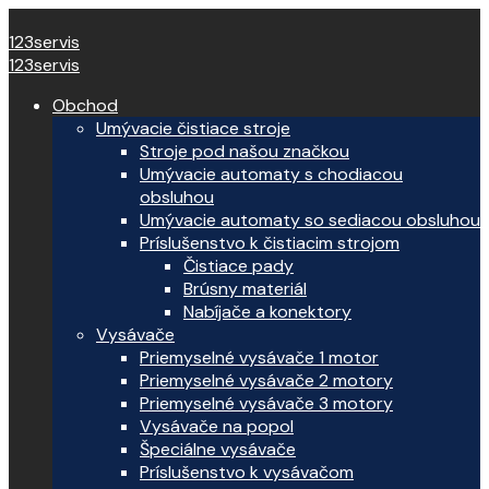
123servis
123servis
Obchod
Umývacie čistiace stroje
Stroje pod našou značkou
Umývacie automaty s chodiacou
obsluhou
Umývacie automaty so sediacou obsluhou
Príslušenstvo k čistiacim strojom
Čistiace pady
Brúsny materiál
Nabíjače a konektory
Vysávače
Priemyselné vysávače 1 motor
Priemyselné vysávače 2 motory
Priemyselné vysávače 3 motory
Vysávače na popol
Špeciálne vysávače
Príslušenstvo k vysávačom