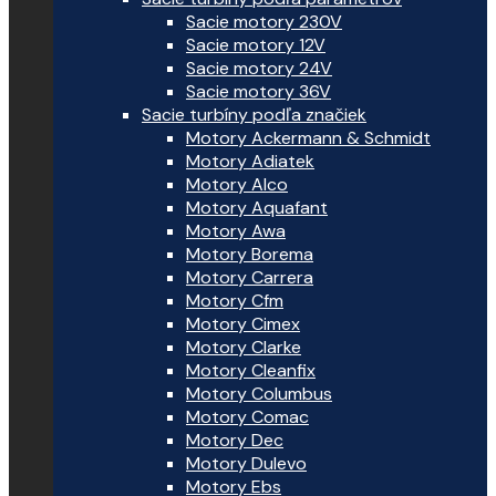
Sacie motory 230V
Sacie motory 12V
Sacie motory 24V
Sacie motory 36V
Sacie turbíny podľa značiek
Motory Ackermann & Schmidt
Motory Adiatek
Motory Alco
Motory Aquafant
Motory Awa
Motory Borema
Motory Carrera
Motory Cfm
Motory Cimex
Motory Clarke
Motory Cleanfix
Motory Columbus
Motory Comac
Motory Dec
Motory Dulevo
Motory Ebs