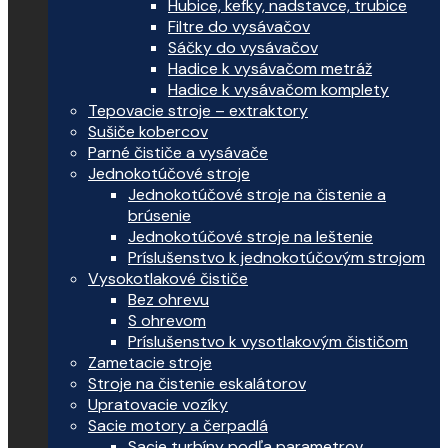
Hubice, kefky, nadstavce, trubice
Filtre do vysávačov
Sáčky do vysávačov
Hadice k vysávačom metráž
Hadice k vysávačom komplety
Tepovacie stroje – extraktory
Sušiče kobercov
Parné čističe a vysávače
Jednokotúčové stroje
Jednokotúčové stroje na čistenie a
brúsenie
Jednokotúčové stroje na leštenie
Príslušenstvo k jednokotúčovým strojom
Vysokotlakové čističe
Bez ohrevu
S ohrevom
Príslušenstvo k vysotlakovým čističom
Zametacie stroje
Stroje na čistenie eskalátorov
Upratovacie vozíky
Sacie motory a čerpadlá
Sacie turbíny podľa parametrov