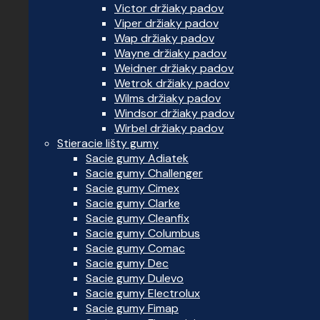
Victor držiaky padov
Viper držiaky padov
Wap držiaky padov
Wayne držiaky padov
Weidner držiaky padov
Wetrok držiaky padov
Wilms držiaky padov
Windsor držiaky padov
Wirbel držiaky padov
Stieracie lišty gumy
Sacie gumy Adiatek
Sacie gumy Challenger
Sacie gumy Cimex
Sacie gumy Clarke
Sacie gumy Cleanfix
Sacie gumy Columbus
Sacie gumy Comac
Sacie gumy Dec
Sacie gumy Dulevo
Sacie gumy Electrolux
Sacie gumy Fimap