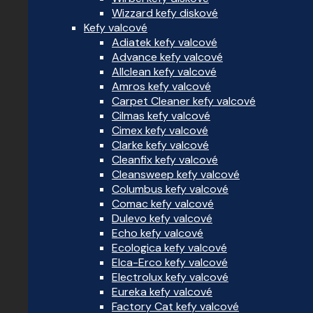
Wizzard kefy diskové
Kefy valcové
Adiatek kefy valcové
Advance kefy valcové
Allclean kefy valcové
Amros kefy valcové
Carpet Cleaner kefy valcové
Cilmas kefy valcové
Cimex kefy valcové
Clarke kefy valcové
Cleanfix kefy valcové
Cleansweep kefy valcové
Columbus kefy valcové
Comac kefy valcové
Dulevo kefy valcové
Echo kefy valcové
Ecologica kefy valcové
Elca-Erco kefy valcové
Electrolux kefy valcové
Eureka kefy valcové
Factory Cat kefy valcové