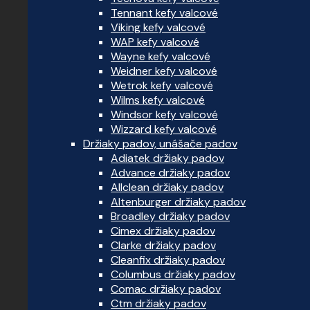
Tennant kefy valcové
Viking kefy valcové
WAP kefy valcové
Wayne kefy valcové
Weidner kefy valcové
Wetrok kefy valcové
Wilms kefy valcové
Windsor kefy valcové
Wizzard kefy valcové
Držiaky padov, unášače padov
Adiatek držiaky padov
Advance držiaky padov
Allclean držiaky padov
Altenburger držiaky padov
Broadley držiaky padov
Cimex držiaky padov
Clarke držiaky padov
Cleanfix držiaky padov
Columbus držiaky padov
Comac držiaky padov
Ctm držiaky padov