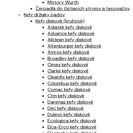
Motory Wurth
Čerpadlá do čistiacich strojov a tepovačov
Kefy držiaky padov
Kefy diskové (kruhové)
Adiatek kefy diskové
Advance kefy diskové
Allclean kefy diskové
Altenburger kefy diskové
Amros kefy diskové
Broadley kefy diskové
Cimex kefy diskové
Clarke kefy diskové
Cleanfix kefy diskové
Columbus kefy diskové
Comac kefy diskové
Ctm kefy diskové
Darenas kefy diskové
Dec kefy diskové
Dulevo kefy diskové
Ecologica kefy diskové
Elca-Erco kefy diskové