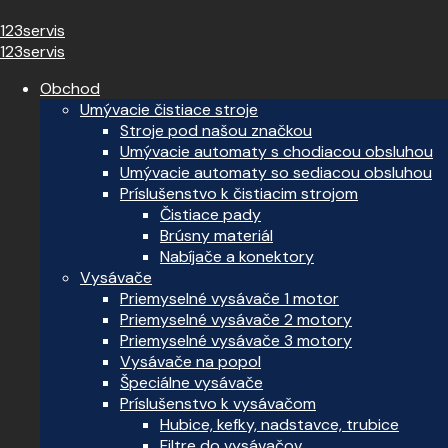
123servis
123servis
Obchod
Umývacie čistiace stroje
Stroje pod našou značkou
Umývacie automaty s chodiacou obsluhou
Umývacie automaty so sediacou obsluhou
Príslušenstvo k čistiacim strojom
Čistiace pady
Brúsny materiál
Nabíjače a konektory
Vysávače
Priemyselné vysávače 1 motor
Priemyselné vysávače 2 motory
Priemyselné vysávače 3 motory
Vysávače na popol
Špeciálne vysávače
Príslušenstvo k vysávačom
Hubice, kefky, nadstavce, trubice
Filtre do vysávačov