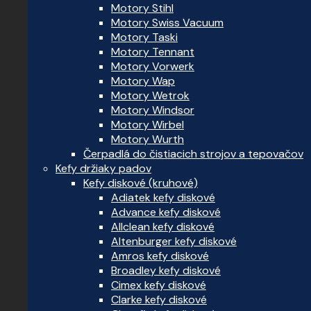
Motory Stihl
Motory Swiss Vacuum
Motory Taski
Motory Tennant
Motory Vorwerk
Motory Wap
Motory Wetrok
Motory Windsor
Motory Wirbel
Motory Wurth
Čerpadlá do čistiacich strojov a tepovačov
Kefy držiaky padov
Kefy diskové (kruhové)
Adiatek kefy diskové
Advance kefy diskové
Allclean kefy diskové
Altenburger kefy diskové
Amros kefy diskové
Broadley kefy diskové
Cimex kefy diskové
Clarke kefy diskové