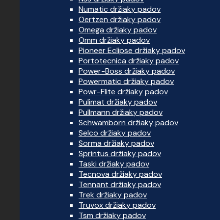
Numatic držiaky padov
Oertzen držiaky padov
Omega držiaky padov
Omm držiaky padov
Pioneer Eclipse držiaky padov
Portotecnica držiaky padov
Power-Boss držiaky padov
Powermatic držiaky padov
Powr-Flite držiaky padov
Pulimat držiaky padov
Pullmann držiaky padov
Schwamborn držiaky padov
Selco držiaky padov
Sorma držiaky padov
Sprintus držiaky padov
Taski držiaky padov
Tecnova držiaky padov
Tennant držiaky padov
Trek držiaky padov
Truvox držiaky padov
Tsm držiaky padov