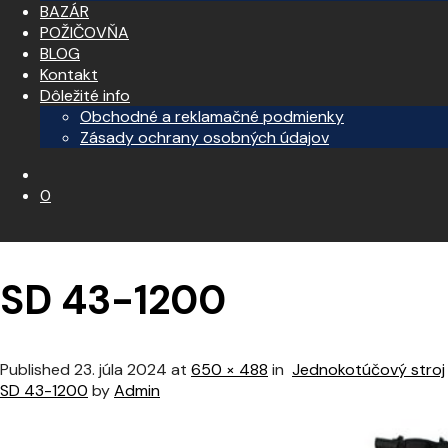
BAZÁR
POŽIČOVŇA
BLOG
Kontakt
Dôležité info
Obchodné a reklamačné podmienky
Zásady ochrany osobných údajov
0
SD 43-1200
Published
23. júla 2024
at
650 × 488
in
Jednokotúčový stroj
SD 43-1200
by
Admin